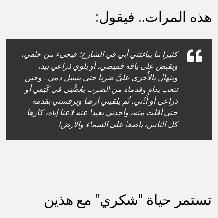
هذه المرات.. فيقول:
كثيرا ما يباغتني أبي في الشارع؛ فيجيء من خلفي،
ويقبِض على ياقة قميصي، أو يلوي ذراعي بيد،
وينهال بالأُخرَى عليَّ ضربا حتى يسيل دمي.. وحين
تتعب يداه وقدماه من الضرب يعُضُّنِي في كَتِفي أو
ذراعي أو أُذُني، ثُم يلقيني أرضا ويرفسني بقدمه
حتى أفلت منه، وأجدني بعيدا عنه لاعنا إياه، كارها
كل الناس، باصقا على السماء والأرض!
تستمر حياة "شكري" مع هذين