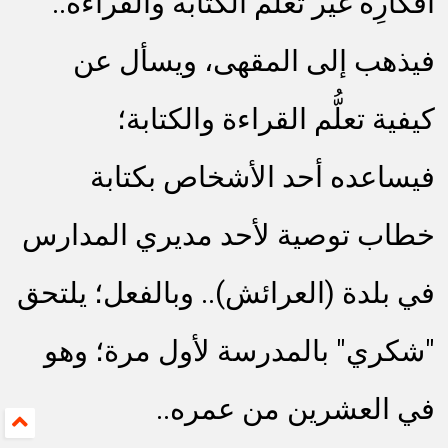
أفكارِه غير تَعَلُّم الكتابة والقراءة..
فيذهب إلى المقهى، ويسأل عن
كيفية تعلُّم القراءة والكتابة؛
فيساعده أحد الأشخاص بكتابة
خطاب توصية لأحد مديري المدارس
في بلدة (العرائش).. وبالفعل؛ يلتحق
"شكري" بالمدرسة لأول مرة؛ وهو
في العشرين من عمره..