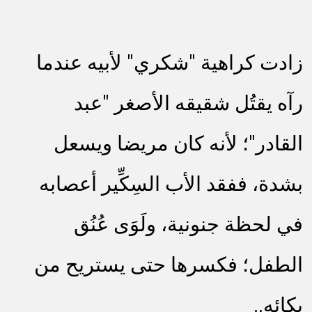
زادت كراهية "شكري" لأبيه عندما
رآه يقتُل شقيقه الأصغر "عبد
القادر"؛ لأنه كان مريضا ويسعل
بشدة، ففقد الأب السِكِّير أعصابه
في لحظة جنونية، ولَوَى عُنُق
الطفل؛ فكسرها حتى يستريح من
بكائه..