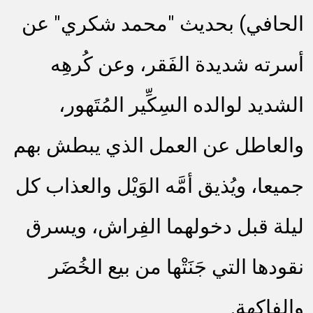
الحافي) بحديث "محمد شكري" عن
أسرته شديدة الفَقر، وعن كُرهِه
الشديد لوالده السِكِّير المُتَهور،
والعاطل عن العمل الذي يبطش بهم
جميعا، ويُذيق أمَّه الوَيْل والعذاب كل
ليلة قبل دخولهما الفِراش، ويسرق
نقودها التي جَنَتْها من بيع الخُضَر
والفاكهة.