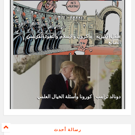
طفل الإليزيه | ماكرون والإسلام والنفوذ الفرنسي
الضائع
دونالد ترامب | كورونا وأسئلة الخيال العلمي
رسالة أحدث