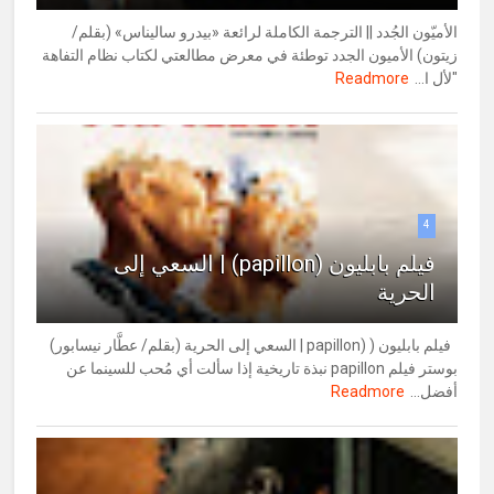
الأميّون الجُدد || الترجمة الكاملة لرائعة «بيدرو ساليناس» (بقلم/
زيتون) الأميون الجدد توطئة في معرض مطالعتي لكتاب نظام التفاهة
"لأل ا...
Readmore
4
فيلم بابليون (papillon) | السعي إلى
الحرية
فيلم بابليون ( (papillon | السعي إلى الحرية (بقلم/ عطَّار نيسابور)
بوستر فيلم papillon نبذة تاريخية إذا سألت أي مُحب للسينما عن
أفضل...
Readmore