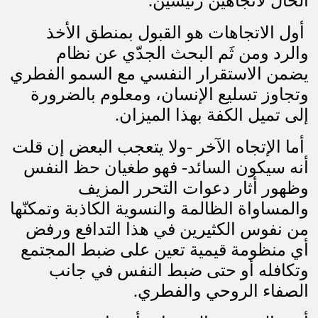
الحال لاتجاهين رئيسين.
أول الاتجاهات هو القبول بمنطق الأخذ
والرد ومن ثَم البحث الجدّي عن نظام
يضمن الاستقرار النفسي مع السمو الفطري
وتجاوز تسليع الإنسان، ومعلوم بالضرورة
إلى تميل الكفة بهذا الميزان.
أما الإتجاه الآخر -ولا يتعجب البعض إن قلت
أنه سيكون السائد- فهو طغيان حظ النفس
وظهور أثار دعوات التحرر المزيف
والمساواة الظالمة والنسوية الكاذبة وتمكنّها
من نفوس الكثيرين في هذا التدافع ورفض
أي منظومة قيمية تعين على ضبط المجتمع
وتكافله أو حتى ضبط النفس في جانب
الصفاء الروحي والفطري
.