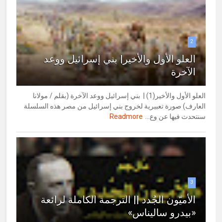
2
العلو الأول والأخير| بني إسرائيل ووعد
الآخرة
العلو الأول والأخير(1) | بني إسرائيل ووعد الآخرة (بقلم / مولانا
العارف) صورة تعبيرية لخروج بني إسرائيل من مصر هذه السلسلة
سنتحدث فيها عن وع...
Readmore
3
الأميّون الجُدد || الترجمة الكاملة لرائعة
«بيدرو ساليناس»