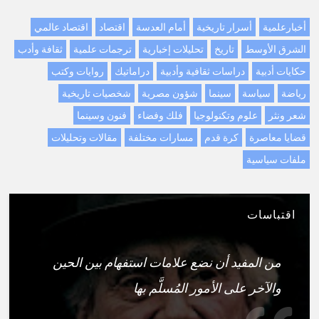
أخبارعلمية
أسرار تاريخية
أمام العدسة
اقتصاد
اقتصاد عالمي
الشرق الأوسط
تاريخ
تحليلات إخبارية
ترجمات علمية
ثقافة وأدب
حكايات أدبية
دراسات ثقافية وأدبية
دراماتيك
روايات وكتب
رياضة
سياسة
سينما
شؤون مصرية
شخصيات تاريخية
شعر ونثر
علوم وتكنولوجيا
فلك وفضاء
فنون وسينما
قضايا معاصرة
كرة قدم
مسارات مختلفة
مقالات وتحليلات
ملفات سياسية
اقتباسات
من المفيد أن نضع علامات استفهام بين الحين
والآخر على الأمور المُسلَّم بها