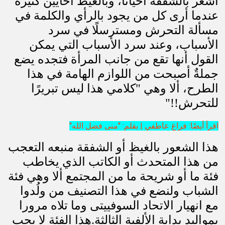
أشعر بالشفقة أحيانًا، وبالغيظ أحايين كثيرة
عندما أرى كل من يجود بالرأي والكلمة في
مسألة التحرش ومسترسلًا في سرد
الأسباب، وعند سرد الأسباب التي يمكن
القول أنها تقع من جانب المرأة فتجده يضع
جملةٌ أصبحت من اللوازم الهامة في هذا
الطرح، ألا وهي "كلامي هذا ليس تبريرًا
للتحرش
"!!
اقرأ أيضًا: فراغ عاطفي | بقلم: "منى فضل الله"
هذا الشعور بالغيظ أو الشفقة منبعه التعجب
من هذا المتحدث أو الكاتب الذي يخاطب
فئة ما أو شريحة ما من المجتمع ألا وهي فئة
الشباب ولنضع في هذا التصنيف من ولُدوا
مع انهيار الاتحاد السوفييتى وما تلاه مرورا
بمواليد بداية الألفية الثالثة.
هذا الفئة لا يجب