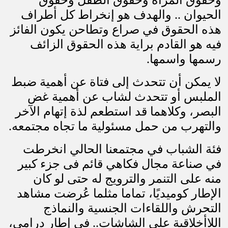
وحقوق المرأة وحقوق الطفل وحقوق
الحيوان .. والهدف هو إنخراط كل أطراف
هذه الحقوق في صراع وتطاحن يكون الفائز
فيه هو القادم براية هذه الحقوق الزائف
رسمها واسمها
.
لا يمكن أن تتحدث إلى فتاة عن أهمية ضبط
الملبس أو تتحدث لشاب عن أهمية غض
البصر، وكلاهما قد استطعم لذة إتهام الآخر
والتهرب من حمل مسئولية ما تجاه مجتمعه.
فئة الشباب في مجتمعنا الحالي انخرطت
في صناعة مجال فكاهي قائم فى جزء كبير
منه على التنمر والترويج له حتى لو كان
الإطار كوميديًا، تماما مثلما عُرضت مشاهد
التحرش واللقاءات الجنسية والنماذج
اللاأخلاقية على الشاشات.. في إطار درامي،