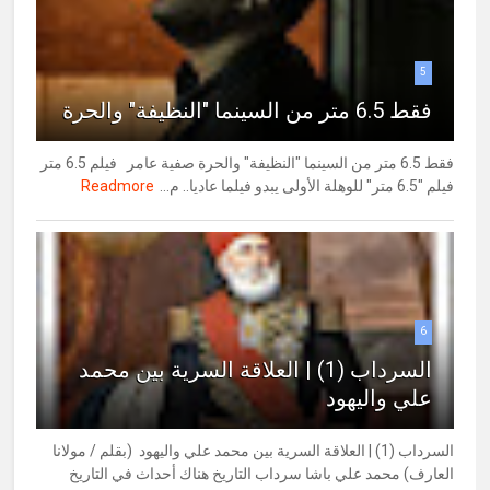
5
فقط 6.5 متر من السينما "النظيفة" والحرة
فقط 6.5 متر من السينما "النظيفة" والحرة صفية عامر فيلم 6.5 متر
فيلم "6.5 متر" للوهلة الأولى يبدو فيلما عاديا.. م...
Readmore
6
السرداب (1) | العلاقة السرية بين محمد
علي واليهود
السرداب (1) | العلاقة السرية بين محمد علي واليهود (بقلم / مولانا
العارف) محمد علي باشا سرداب التاريخ هناك أحداث في التاريخ