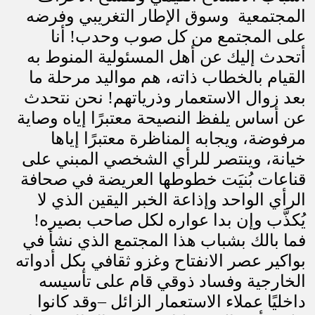
المجتمعية
وسوق الإطار التغريبي وفرضه
على المجتمع من كل صوب وحدب! أنا
أتحدث إليك عن أهل المسئولية المنوط به
القيام بالخطاب ذاته، هم مواليد مرحلة ما
بعد زوال الاستعمار وذرياتهم! نحن نتحدث
عن أساس يلفظ النصيحة معتبرًا إياه وصاية
مرفوضة، ويجابه المناظرة معتبرًا إياها
خيانة، وينتصر للرأي الشخصي المبني على
قناعات بُنيَت خطوطها العريضة في صحافة
الرأي الواحد وإذاعة الخبر اليقين الذي لا
يُكذَّب وإن بدا عواره لكل صاحب بصيره!
فما بالك بشباب هذا المجتمع الذي نشأ في
بواكير عصر الانفتاح وغزو ثقافي بكل أدواته
الخارجية وفساد ذوقي قام على تأسيسه
داخليًا عملاء الاستعمار الزائل –وقد كانوا