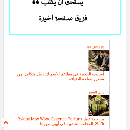
ᕼᗩ ᗪIᑎIᑎG
أساليب الخدمة في مطاعم الأسماك: دليل متكامل من
منظور صناعة الضيافة
دليل العطور
مراجعة عطر Bvlgari Man Wood Essence Parfum
2026: الفخامة الخشبية في أبهى صورها