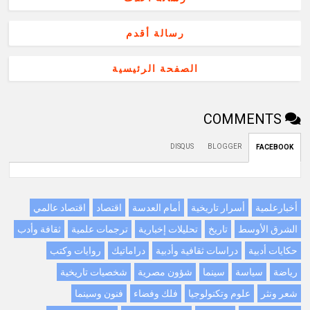
رسالة أقدم
الصفحة الرئيسية
COMMENTS
DISQUS
BLOGGER
FACEBOOK
أخبارعلمية
أسرار تاريخية
أمام العدسة
اقتصاد
اقتصاد عالمي
الشرق الأوسط
تاريخ
تحليلات إخبارية
ترجمات علمية
ثقافة وأدب
حكايات أدبية
دراسات ثقافية وأدبية
دراماتيك
روايات وكتب
رياضة
سياسة
سينما
شؤون مصرية
شخصيات تاريخية
شعر ونثر
علوم وتكنولوجيا
فلك وفضاء
فنون وسينما