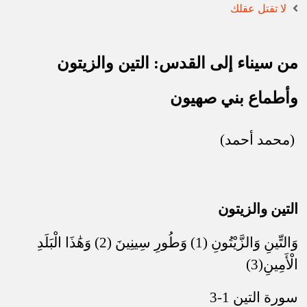
لا تقتل عقلك
من سيناء إلى القدس: التين والزيتون
وأطماع بني صهيون
(محمد أحمد)
التين والزيتون
وَالتِّينِ وَالزَّيْتُونِ (1) وَطُورِ سِينِينَ (2) وَهَٰذَا الْبَلَدِ
الْأَمِينِ
(3)
سورة التين 1-3