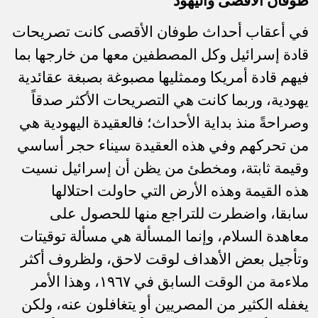
طوفان الأقصى واليهود
في أعقاب أحداث طوفان الأقصى كانت تصريحات
قادة إسرائيل وكل المصطفين معها من خارجها بما
فيهم قادة أمريكا وممثليها مصبوغة بصبغة عقائدية
يهودية، وربما كانت هي التصريحات الأكثر صدقاً
وصراحةً منذ بداية الأحداث؛ فالعقيدة اليهودية هي
من تحركهم وفي هذه العقيدة سيناء حجر أساسي
وقيمة ثابتة، ومخطئ من يظن أن إسرائيل نسيت
هذه القيمة وهذه الأرض التي حاولت احتلالها
سابقا، واضطرت للتراجع منها للحصول على
معاهدة السلام، وإنما المسألة هي مسألة توقيتات
وتأجيل بعض الأهداف لوقت لاحق، ولظروف أكثر
ملاءمة من الوقت السابق في ١٩٦٧، وهذا الأمر
يغفله الكثير من المصريين أو يتغافلون عنه، ولكن