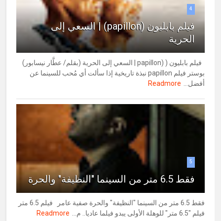
4
فيلم بابليون (papillon) | السعي إلى
الحرية
فيلم بابليون ( (papillon | السعي إلى الحرية (بقلم/ عطَّار نيسابور)
بوستر فيلم papillon نبذة تاريخية إذا سألت أي مُحب للسينما عن
أفضل...
Readmore
5
فقط 6.5 متر من السينما "النظيفة" والحرة
فقط 6.5 متر من السينما "النظيفة" والحرة صفية عامر فيلم 6.5 متر
فيلم "6.5 متر" للوهلة الأولى يبدو فيلما عاديا.. م...
Readmore