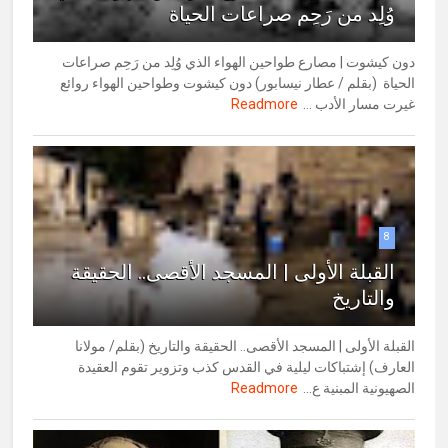
وُلِد من رَحِم صراعات الحياة
دون كيشوت | مصارع طواحين الهواء الذي وُلِد من رَحِم صراعات
الحياة (بقلم / عطار نيسابور) دون كيشوت وطواحين الهواء روائع
غيرت مسار الأدب ...
Readmore
8
القبلة الأولى | المسجد الأقصى.. الحقيقة
والتاريخ
القبلة الأولى | المسجد الأقصى.. الحقيقة والتاريخ (بقلم/ مولانا
العارف) إشتباكات ليلية في القدس كذب وتزوير تقوم العقيدة
الصهيونية المبنية ع...
Readmore