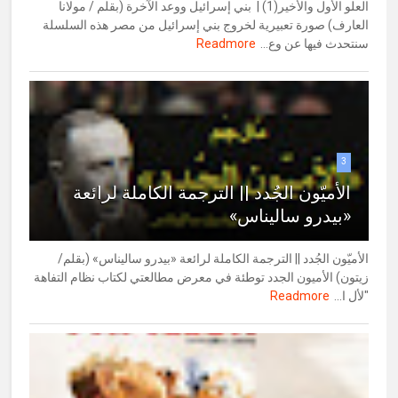
العلو الأول والأخير(1) | بني إسرائيل ووعد الآخرة (بقلم / مولانا
العارف) صورة تعبيرية لخروج بني إسرائيل من مصر هذه السلسلة
سنتحدث فيها عن وع...
Readmore
3
الأميّون الجُدد || الترجمة الكاملة لرائعة
«بيدرو ساليناس»
الأميّون الجُدد || الترجمة الكاملة لرائعة «بيدرو ساليناس» (بقلم/
زيتون) الأميون الجدد توطئة في معرض مطالعتي لكتاب نظام التفاهة
"لأل ا...
Readmore