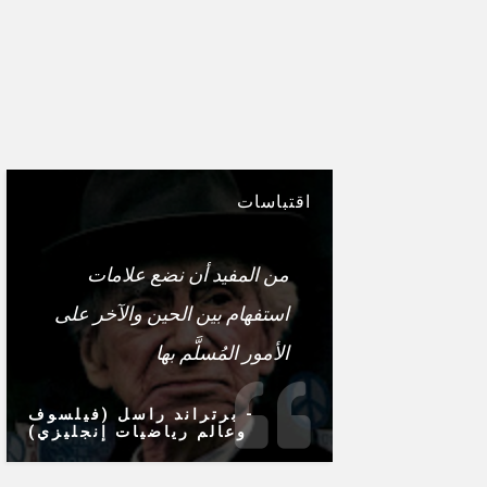
اقتباسات
من المفيد أن نضع علامات
استفهام بين الحين والآخر على
الأمور المُسلَّم بها
- برتراند راسل (فيلسوف
وعالم رياضيات إنجليزي)