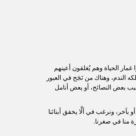
ا غمار الحياة وهم يُغلقون أعينهم
كه الندم، وهناك من نَجَح في العبور
سبب بعض النصائح، أو يعض أنامل
و بآخر، ونرغب في ألَّا يخفق أبنائنا
ة منا في صغرنا.