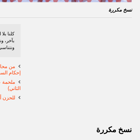
نسخ مكررة
كلنا بلا
بآخر، ون
ونتناسى
من محاك
إحكام الس
ملحمة ع
الثاني)
للحزن أي
نسخ مكررة