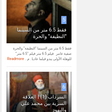
5
فقط 6.5 متر من السينما
"النظيفة" والحرة
فقط 6.5 متر من السينما "النظيفة" والحرة
صفية عامر فيلم 6.5 متر فيلم "6.5 متر"
للوهلة الأولى يبدو فيلما عاديا.. م...
Readmore
6
السرداب (1) | العلاقة
السرية بين محمد علي
واليهود