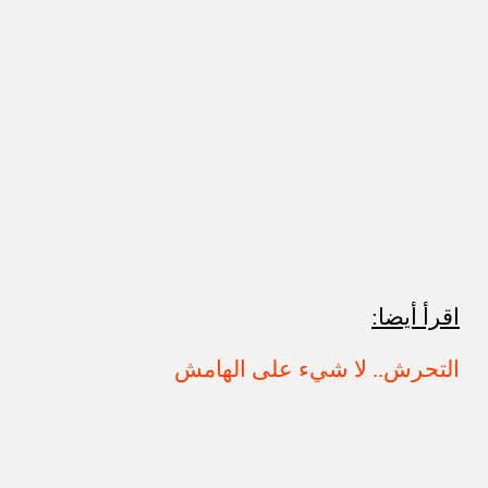
اقرأ أيضا:
التحرش.. لا شيء على الهامش