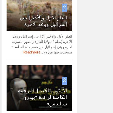
2
العلو الأول والأخير| بني
إسرائيل ووعد الآخرة
العلو الأول والأخير(1) | بني إسرائيل ووعد
الآخرة (بقلم / مولانا العارف) صورة تعبيرية
لخروج بني إسرائيل من مصر هذه السلسلة
سنتحدث فيها عن وع...
Readmore
3
الأميّون الجُدد || الترجمة
الكاملة لرائعة «بيدرو
ساليناس»