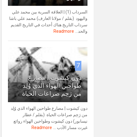
السرداب (1) | العلاقة السرية بين محمد علي
واليهود (بقلم / مولانا العارف) محمد علي باشا
سرداب التاريخ هناك أحداث في التاريخ القديم
والحد...
Readmore
7
دون كيشوت | مصارع
طواحين الهواء الذي وُلِد
من رَحِم صراعات الحياة
دون كيشوت | مصارع طواحين الهواء الذي وُلِد
من رَحِم صراعات الحياة (بقلم / عطار
نيسابور) دون كيشوت وطواحين الهواء روائع
غيرت مسار الأدب ...
Readmore