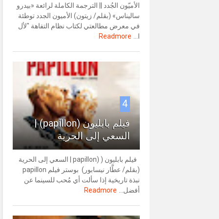
الأميّون الجُدد || الترجمة الكاملة لرائعة «بيدرو
ساليناس» (بقلم/ زيتون) الأميون الجدد توطئة
في معرض مطالعتي لكتاب نظام التفاهة "لأل
ا...
Readmore
4
فيلم بابليون (papillon) |
السعي إلى الحرية
فيلم بابليون ( (papillon | السعي إلى الحرية
(بقلم/ عطَّار نيسابور) بوستر فيلم papillon
نبذة تاريخية إذا سألت أي مُحب للسينما عن
أفضل...
Readmore