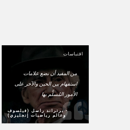
اقتباسات
من المفيد أن نضع علامات
استفهام بين الحين والآخر على
الأمور المُسلَّم بها
- برتراند راسل (فيلسوف
وعالم رياضيات إنجليزي)