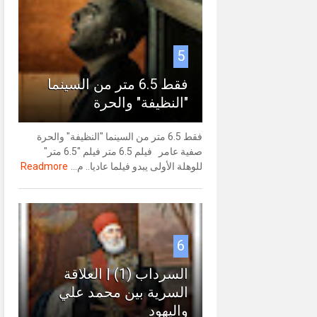
5
فقط 6.5 متر من السينما
"النظيفة" والحرة
فقط 6.5 متر من السينما "النظيفة" والحرة
صفية عامر فيلم 6.5 متر فيلم "6.5 متر"
للوهلة الأولى يبدو فيلما عاديا.. م...
Readmore
6
السرداب (1) | العلاقة
السرية بين محمد علي
واليهود