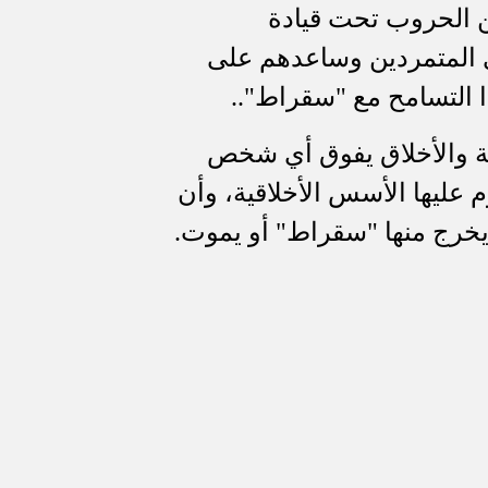
من الحروب تحت قيادة
رى المتمردين وساعدهم على
ا التسامح مع "سقراط"..
سة والأخلاق يفوق أي شخص
قوم عليها الأسس الأخلاقية، وأن
ن يخرج منها "سقراط" أو يموت.