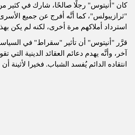
كان "أنيتوس" رجلًا صالحًا، شارك في كثير 
"ثرازيبولس"، كما أنَّه أفرج عن جميع الأس
استرداد أملاكهم مرة أخرى، لكنه لم يكن بهذ
قرَّر "أنيتوس" أن تأثير "سقراط" في السيا
آخر، وأنَّه يهدم دعائم العقائد الدينية التي ت
انتقاده الدائم يُفسد الشباب. فخيرا لأثينة أ