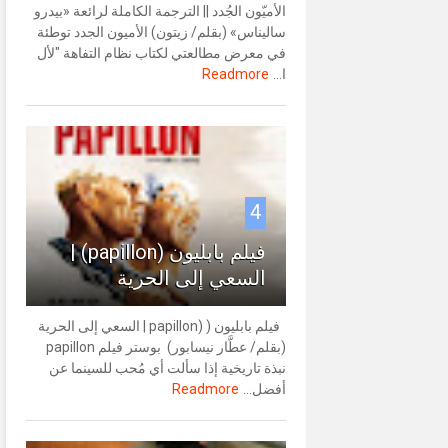
الأميّون الجُدد || الترجمة الكاملة لرائعة «بيدرو
ساليناس» (بقلم/ زيتون) الأميون الجدد توطئة
في معرض مطالعتي لكتاب نظام التفاهة "لأل
ا...
Readmore
4
فيلم بابليون (papillon) |
السعي إلى الحرية
فيلم بابليون ( (papillon | السعي إلى الحرية
(بقلم/ عطَّار نيسابور) بوستر فيلم papillon
نبذة تاريخية إذا سألت أي مُحب للسينما عن
أفضل...
Readmore