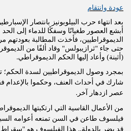
عودة وانتقام
بعد انتهاء حرب البيلوبونيز بانتصار الإسبارطي
أبشع العصور طغيانًا وسفكًا للدماء إلى الحد
الديموقراطيين، فأخذت المطالبة بعودتهم مرة 
حتى جاء "ثرازيبولس" وقاد ألفًا من الديموق
(أثينة) وأعاد إليها الحكم الديموقراطي.
بمجرد وصول الديموقراطيين لسدة الحكم؛ ت
شارك في أحداث العنف، وحكموا بالإعدام فقط
عصر ازدهار آخر.
من الأعمال القاسية التي ارتكبتها الديموقرا
فيلسوف طاعن في السن تمنعه أعوامه السب
قد يضر بالدولة.. هذا الفيلسوف هو "سقراط"