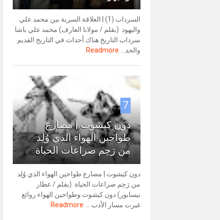
السرداب (1) | العلاقة السرية بين محمد علي
واليهود (بقلم / مولانا العارف) محمد علي باشا
سرداب التاريخ هناك أحداث في التاريخ القديم
والحد...
Readmore
7
دون كيشوت | مصارع
طواحين الهواء الذي وُلِد
من رَحِم صراعات الحياة
دون كيشوت | مصارع طواحين الهواء الذي وُلِد
من رَحِم صراعات الحياة (بقلم / عطار
نيسابور) دون كيشوت وطواحين الهواء روائع
غيرت مسار الأدب ...
Readmore