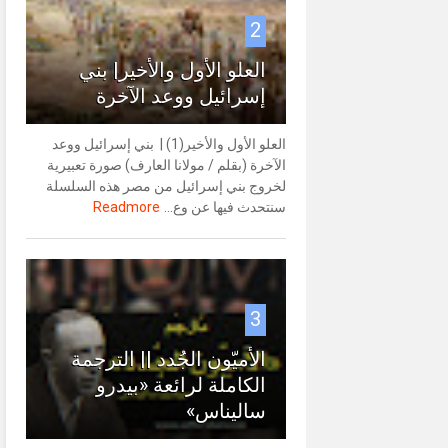
2
العلو الأول والأخير| بني
إسرائيل ووعد الآخرة
العلو الأول والأخير(1) | بني إسرائيل ووعد
الآخرة (بقلم / مولانا العارف) صورة تعبيرية
لخروج بني إسرائيل من مصر هذه السلسلة
سنتحدث فيها عن وع...
Readmore
3
الأميّون الجُدد || الترجمة
الكاملة لرائعة «بيدرو
ساليناس»