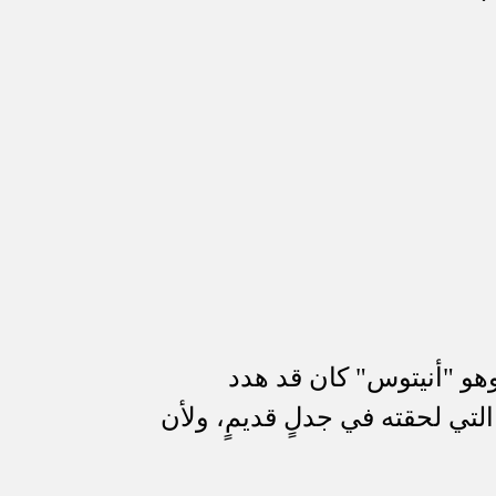
هو "أنيتوس" كان قد هدد
لتي لحقته في جدلٍ قديمٍ، ولأن