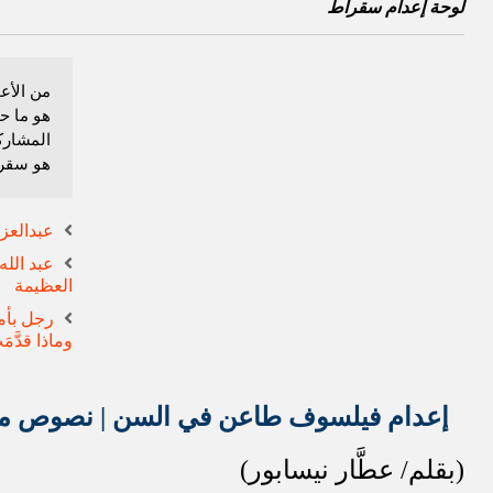
لوحة إعدام سقراط
من الأعم
هو ما ح
المشارك
هو سقر
عبدالعزي
عبد الله
العظيمة
رجل بأمة
وماذا قدَّم
إعدام فيلسوف طاعن في السن |
نصوص من
(بقلم/ عطَّار نيسابور)