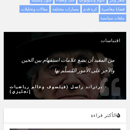
شعر ونثر
علوم وتكنولوجيا
فلك وفضاء
فنون وسينما
قضايا معاصرة
كرة قدم
مسارات مختلفة
مقالات وتحليلات
ملفات سياسية
اقتباسات
من المفيد أن نضع علامات استفهام بين الحين
والآخر على الأمور المُسلَّم بها
- برتراند راسل (فيلسوف وعالم رياضيات
إنجليزي)
الأكثر قراءة