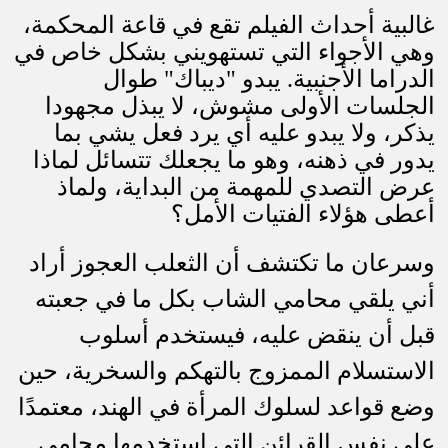
غالبية أحداث الفيلم تقع في قاعة المحكمة،
وهي الأجواء التي تستهويني بشكل خاص في
الدراما الأجنبية. يبدو "ديباك" طوال
الجلسات الأولى مشوش، لا يبذل مجهودا
يذكر، ولا يبدو عليه أي يرد فعل يشي بما
يدور في ذهنه، وهو ما يجعلك تتسائل لماذا
عرض التصدي للمهمة من البداية، ولماذ
أعطى هؤلاء الفتيات الأمل؟
وسرعان ما تكتشف أن الثعلب العجوز أراد
أني يلقي محامي الشاب بكل ما في جعبته
قبل أن ينقض عليه، فيستخدم أسلوب
الاستسلام الممزوج بالتهكم والسخرية، حين
وضع قواعد لسلوك المرأة في الهند، معتمدًا
على نفس القرائن التي استخدمها محامي