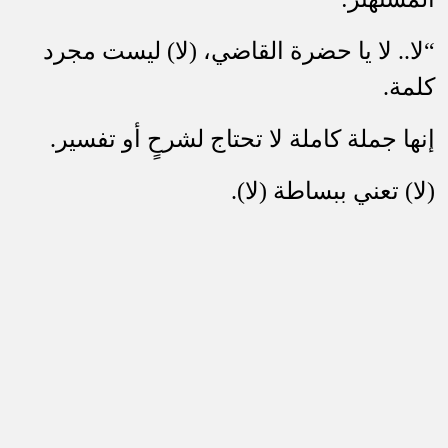
“لا.. لا يا حضرة القاضي، (لا) ليست مجرد
كلمة.
إنها جملة كاملة لا تحتاج لشرحٍ أو تفسير.
(لا) تعني ببساطة (لا).