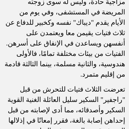
مزاجية حادة، وليس له سوى زوجته
المريضة في المستشفى، وفي يوم من
اﻷيام يقدم "ديباك" نفسه وكخبير للدفاع عن
ثلاث فتيات يقيمن معا ويعتمدن على
أنفسهن ويساعدن في الإنفاق على أسرهن.
الفتيات من بيئات مختلفة تمامًا، فالأولى
هندوسية، والثانية مسلمة، بينما الثالثة قادمة
من إقليم متمرد.
تعرضت الثلاث فتيات للتحرش من قبل
"راجفير" السكير سليل العائلة الغنية القوية
السكير وأصدقائه، مما أدى لإصابته من قبل
إحداهن إصابة بالغة، فقرر إمعانًا في إذلالها