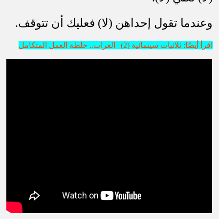
وعندما تقول إحداهن (لا) فعليك أن تتوقف
.
اقرأ أيضًا: ثلاثيات سينمائية (2) | العراب.. خلطة العمل المتكامل