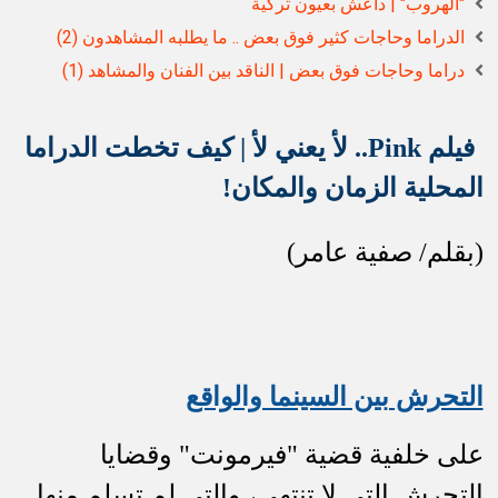
"الهروب" | داعش بعيون تركية
الدراما وحاجات كثير فوق بعض .. ما يطلبه المشاهدون (2)
دراما وحاجات فوق بعض | الناقد بين الفنان والمشاهد (1)
فيل
م
Pink
.. لأ يعني لأ | كيف تخطت الدراما
المحلية الزمان والمكان!
(بقلم/ صفية عامر)
التحرش بين السينما والواقع
على خلفية قضية "فيرمونت" وقضايا
التحرش التي لا تنتهي، والتي لم تسلم منها