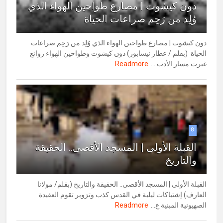
دون كيشوت | مصارع طواحين الهواء الذي
وُلِد من رَحِم صراعات الحياة
دون كيشوت | مصارع طواحين الهواء الذي وُلِد من رَحِم صراعات
الحياة (بقلم / عطار نيسابور) دون كيشوت وطواحين الهواء روائع
غيرت مسار الأدب ...
Readmore
8
القبلة الأولى | المسجد الأقصى.. الحقيقة
والتاريخ
القبلة الأولى | المسجد الأقصى.. الحقيقة والتاريخ (بقلم/ مولانا
العارف) إشتباكات ليلية في القدس كذب وتزوير تقوم العقيدة
الصهيونية المبنية ع...
Readmore