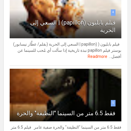
4
فيلم بابليون (papillon) | السعي إلى
الحرية
فيلم بابليون ( (papillon | السعي إلى الحرية (بقلم/ عطَّار نيسابور)
بوستر فيلم papillon نبذة تاريخية إذا سألت أي مُحب للسينما عن
أفضل...
Readmore
5
فقط 6.5 متر من السينما "النظيفة" والحرة
فقط 6.5 متر من السينما "النظيفة" والحرة صفية عامر فيلم 6.5 متر