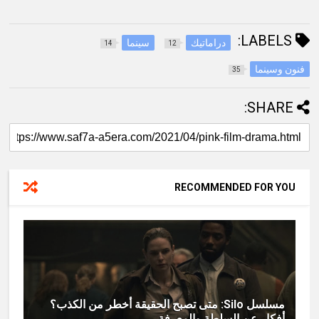
LABELS:
دراماتيك
سينما
14
12
فنون وسينما
35
SHARE:
RECOMMENDED FOR YOU
مسلسل Silo: متى تصبح الحقيقة أخطر من الكذب؟
أفكار عن السلطة والمعرفة