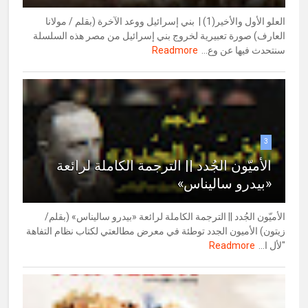
العلو الأول والأخير(1) | بني إسرائيل ووعد الآخرة (بقلم / مولانا
العارف) صورة تعبيرية لخروج بني إسرائيل من مصر هذه السلسلة
سنتحدث فيها عن وع...
Readmore
3
الأميّون الجُدد || الترجمة الكاملة لرائعة
«بيدرو ساليناس»
الأميّون الجُدد || الترجمة الكاملة لرائعة «بيدرو ساليناس» (بقلم/
زيتون) الأميون الجدد توطئة في معرض مطالعتي لكتاب نظام التفاهة
"لأل ا...
Readmore